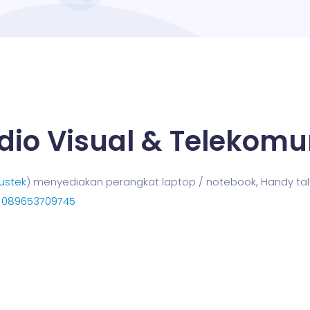
dio Visual & Telekomu
ustek
) menyediakan perangkat laptop / notebook, Handy talkie
t
089653709745