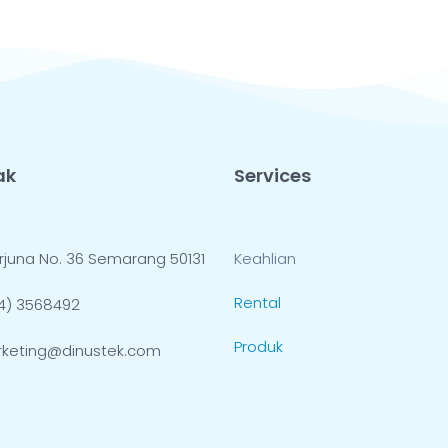
ak
Services
 Arjuna No. 36 Semarang 50131
Keahlian
Rental
4) 3568492
Produk
keting@dinustek.com