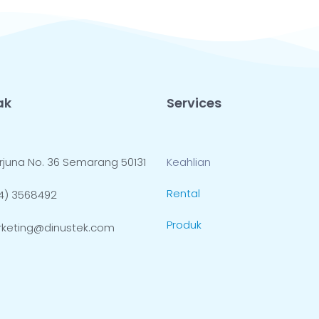
ak
Services
 Arjuna No. 36 Semarang 50131
Keahlian
Rental
4) 3568492
Produk
keting@dinustek.com